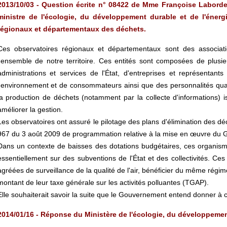
2013/10/03 - Question écrite n° 08422 de Mme Françoise Laborde 
ministre de l'écologie, du développement durable et de l'éner
régionaux et départementaux des déchets.
Ces observatoires régionaux et départementaux sont des associat
l'ensemble de notre territoire. Ces entités sont composées de plusieur
administrations et services de l'État, d'entreprises et représentan
l'environnement et de consommateurs ainsi que des personnalités qual
la production de déchets (notamment par la collecte d'informations) 
améliorer la gestion.
Les observatoires ont assuré le pilotage des plans d'élimination des déc
967 du 3 août 2009 de programmation relative à la mise en œuvre du G
Dans un contexte de baisses des dotations budgétaires, ces organisme
essentiellement sur des subventions de l'État et des collectivités. Ces 
agréées de surveillance de la qualité de l'air, bénéficier du même régim
montant de leur taxe générale sur les activités polluantes (TGAP).
Elle souhaiterait savoir la suite que le Gouvernement entend donner à
2014/01/16 - Réponse du Ministère de l'écologie, du développement