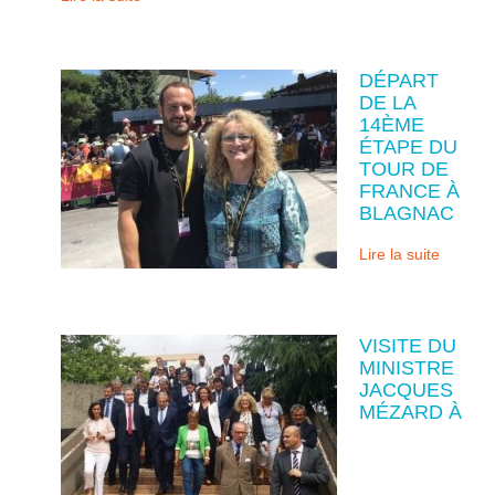
DÉPART
DE LA
14ÈME
ÉTAPE DU
TOUR DE
FRANCE À
BLAGNAC
Lire la suite
VISITE DU
MINISTRE
JACQUES
MÉZARD À