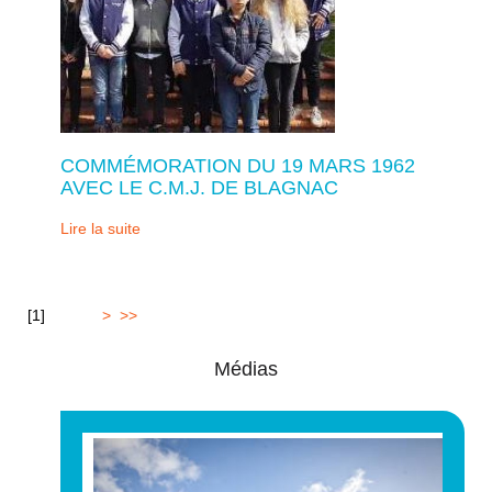
COMMÉMORATION DU 19 MARS 1962
AVEC LE C.M.J. DE BLAGNAC
Lire la suite
[
1
]
2
3
4
5
>
>>
Médias