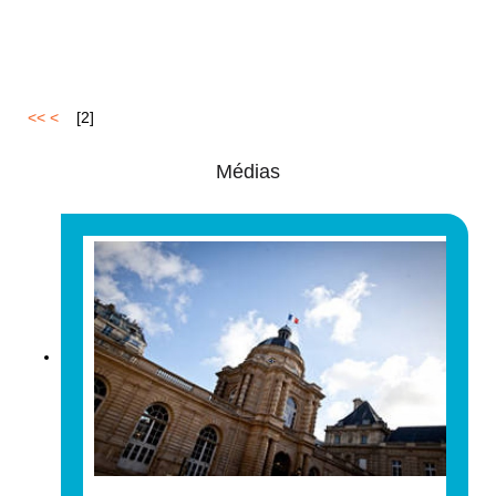
<<
<
1
[
2
]
Médias