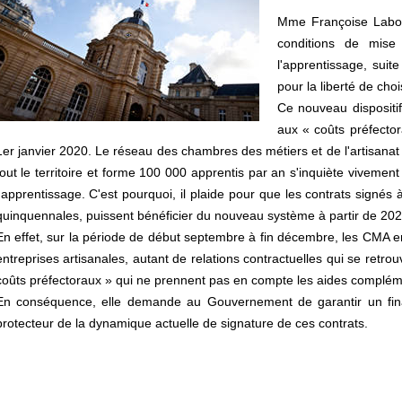
Mme Françoise Laborde
conditions de mis
l'apprentissage, sui
pour la liberté de choi
Ce nouveau dispositif
aux « coûts préfector
1er janvier 2020. Le réseau des chambres des métiers et de l'artisana
tout le territoire et forme 100 000 apprentis par an s'inquiète vivemen
l'apprentissage. C'est pourquoi, il plaide pour que les contrats signé
quinquennales, puissent bénéficier du nouveau système à partir de 202
En effet, sur la période de début septembre à fin décembre, les CMA 
entreprises artisanales, autant de relations contractuelles qui se retro
coûts préfectoraux » qui ne prennent pas en compte les aides complémen
En conséquence, elle demande au Gouvernement de garantir un finan
protecteur de la dynamique actuelle de signature de ces contrats.