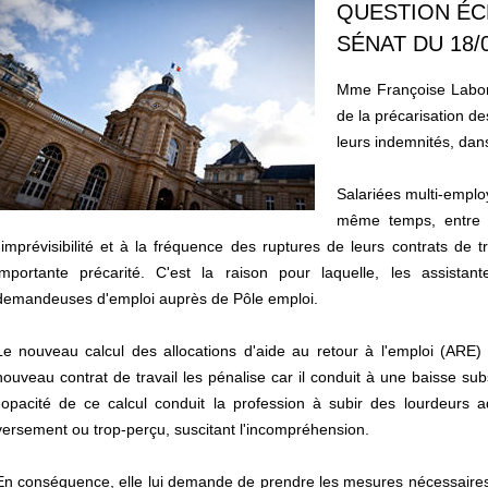
QUESTION ÉCR
SÉNAT DU 18/
Mme Françoise Laborde
de la précarisation d
leurs indemnités, dan
Salariées multi-employ
même temps, entre d
l'imprévisibilité et à la fréquence des ruptures de leurs contrats de 
importante précarité. C'est la raison pour laquelle, les assist
demandeuses d'emploi auprès de Pôle emploi.
Le nouveau calcul des allocations d'aide au retour à l'emploi (ARE) 
nouveau contrat de travail les pénalise car il conduit à une baisse subs
l'opacité de ce calcul conduit la profession à subir des lourdeurs a
versement ou trop-perçu, suscitant l'incompréhension.
En conséquence, elle lui demande de prendre les mesures nécessaires a