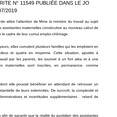
ITE N° 11549 PUBLIÉE DANS LE JO
07/2019
 attire l'attention de Mme la ministre du travail au sujet
es assistantes maternelles consécutive au nouveau calcul de
s le cadre de leur cumul emploi-chômage.
eurs, elles cumulent plusieurs familles qui les emploient en
eux et quatre en moyenne. Cette situation, ajoutée à
travail par les parents, les soumet à un fort aléa et à une
antes maternelles sont inscrites, en permanence, comme
dont elle pouvait bénéficier en attendant de retrouver un
tantielle de leurs indemnités. De surcroît, la complexité et
dministratives et incertitudes supplémentaires : retard de
fin de garantir que la réalité du quotidien des assistantes