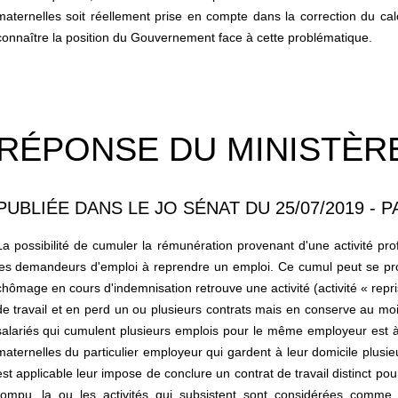
maternelles soit réellement prise en compte dans la correction du c
connaître la position du Gouvernement face à cette problématique.
RÉPONSE DU MINISTÈRE
PUBLIÉE DANS LE JO SÉNAT DU 25/07/2019 - P
La possibilité de cumuler la rémunération provenant d'une activité pro
les demandeurs d'emploi à reprendre un emploi. Ce cumul peut se prod
chômage en cours d'indemnisation retrouve une activité (activité « repri
de travail et en perd un ou plusieurs contrats mais en conserve au moin
salariés qui cumulent plusieurs emplois pour le même employeur est à
maternelles du particulier employeur qui gardent à leur domicile plusi
est applicable leur impose de conclure un contrat de travail distinct po
rompu, la ou les activités qui subsistent sont considérées comme 