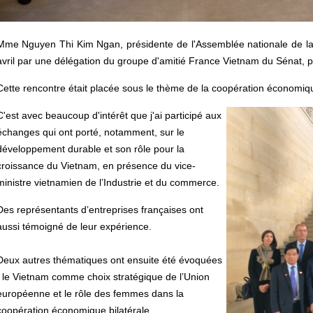
Mme Nguyen Thi Kim Ngan, présidente de l'Assemblée nationale de la R
avril par une délégation du groupe d'amitié France Vietnam du Sénat, 
Cette rencontre était placée sous le thème de la coopération économiqu
C'est avec beaucoup d'intérêt que j'ai participé aux
échanges qui ont porté, notamment, sur le
développement durable et son rôle pour la
croissance du Vietnam, en présence du vice-
ministre vietnamien de l’Industrie et du commerce.
Des représentants d’entreprises françaises ont
aussi témoigné de leur expérience.
Deux autres thématiques ont ensuite été évoquées
: le Vietnam comme choix stratégique de l’Union
européenne et le rôle des femmes dans la
coopération économique bilatérale.