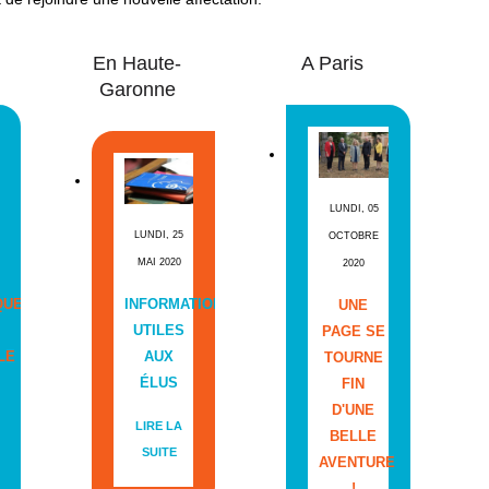
En Haute-
A Paris
Garonne
LUNDI, 05
LUNDI, 25
OCTOBRE
MAI 2020
2020
QUE
INFORMATIONS
UNE
UTILES
PAGE SE
LE
AUX
TOURNE
ÉLUS
FIN
D'UNE
LIRE LA
BELLE
SUITE
AVENTURE
!