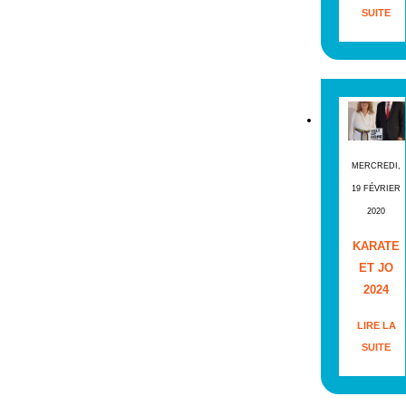
SUITE
MERCREDI,
19 FÉVRIER
2020
KARATE
ET JO
2024
LIRE LA
SUITE