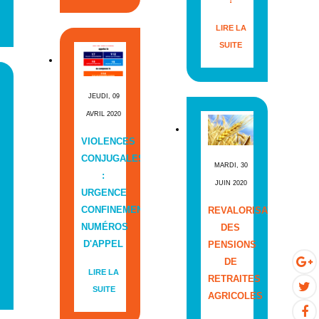
LIRE LA
SUITE
JEUDI, 09
AVRIL 2020
VIOLENCES
CONJUGALES
MARDI, 30
:
JUIN 2020
URGENCE
CONFINEMENT
REVALORISATION
NUMÉROS
DES
D'APPEL
PENSIONS
DE
LIRE LA
RETRAITES
SUITE
AGRICOLES