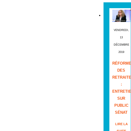
VENDREDI,
13
DÉCEMBRE
2019
RÉFORM
DES
RETRAIT
:
ENTRETI
SUR
PUBLIC
SÉNAT
LIRE LA
SUITE