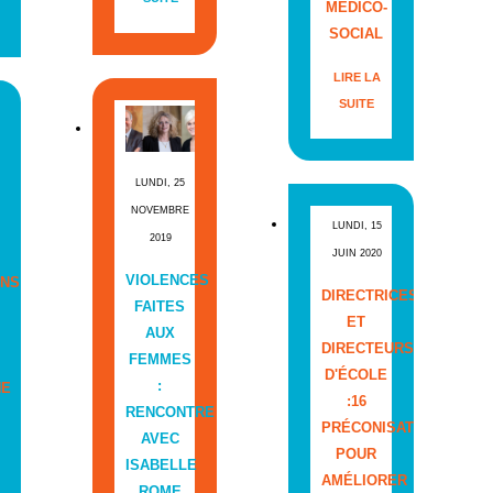
MÉDICO-
SOCIAL
LIRE LA
SUITE
LUNDI, 25
NOVEMBRE
LUNDI, 15
2019
JUIN 2020
VIOLENCES
NS
DIRECTRICES
FAITES
ET
AUX
DIRECTEURS
FEMMES
D'ÉCOLE
:
NE
:16
RENCONTRE
PRÉCONISATIONS
AVEC
POUR
ISABELLE
AMÉLIORER
ROME