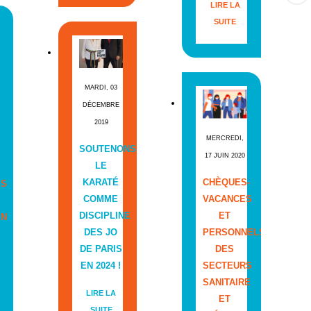
LIRE LA
SUITE
MARDI, 03
DÉCEMBRE
2019
MERCREDI,
SOUTENONS
E
17 JUIN 2020
LE
KARATÉ
CHÈQUES-
ES
COMME
VACANCES
DISCIPLINE
ET
EN
DES JO
PERSONNELS
DE PARIS
DES
EN 2024 !
SECTEURS
SANITAIRE
LIRE LA
ET
SUITE