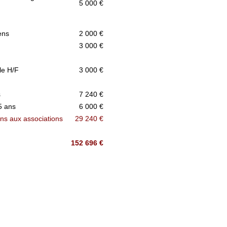
5 000 €
ens
2 000 €
3 000 €
le H/F
3 000 €
s
7 240 €
5 ans
6 000 €
ons aux associations
29 240 €
152 696 €