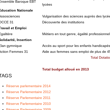
Ensemble Baroque EBT
lycées
Education Nationale
Assosciences
Vulgarisation des sciences auprès des lycé
OCCE 31
Découverte des institutions
Travail et Emploi
Egalitère
Métiers en tout genre, égalité professionnel
Solidarité, Insertion
Elan gymnique
Accès au sport pour les enfants handicapé
Action Femmes 31
Aide aux femmes sans emploi de plus de 4
Total Dotati
Total budget alloué en 2013
TAGS
Réserve parlementaire 2014
Réserve Parlementaire 2012
Réserve Parlementaire 2011
Réserve Parlementaire 2010
Réserve Parlementaire 2009