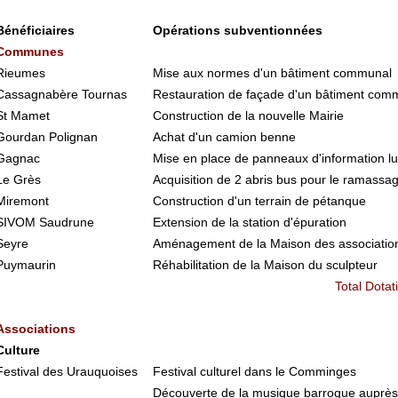
Bénéficiaires
Opérations subventionnées
Communes
Rieumes
Mise aux normes d'un bâtiment communal
Cassagnabère Tournas
Restauration de façade d'un bâtiment com
St Mamet
Construction de la nouvelle Mairie
Gourdan Polignan
Achat d'un camion benne
Gagnac
Mise en place de panneaux d'information l
Le Grès
Acquisition de 2 abris bus pour le ramassag
Miremont
Construction d'un terrain de pétanque
SIVOM Saudrune
Extension de la station d'épuration
Seyre
Aménagement de la Maison des associatio
Puymaurin
Réhabilitation de la Maison du sculpteur
Total Dota
Associations
Culture
Festival des Urauquoises
Festival culturel dans le Comminges
Découverte de la musique barroque auprès 