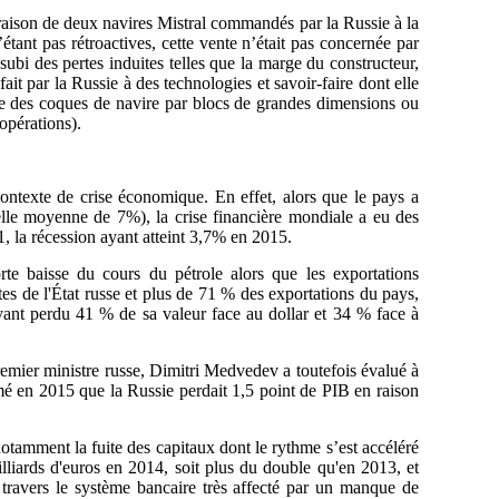
raison de deux navires Mistral commandés par la Russie à la
tant pas rétroactives, cette vente n’était pas concernée par
 subi des pertes induites telles que la marge du constructeur,
 fait par la Russie à des technologies et savoir-faire dont elle
age des coques de navire par blocs de grandes dimensions ou
opérations).
contexte de crise économique. En effet, alors que le pays a
lle moyenne de 7%), la crise financière mondiale a eu des
1, la récession ayant atteint 3,7% en 2015.
orte baisse du cours du pétrole alors que les exportations
tes de l'État russe et plus de 71 % des exportations du pays,
ayant perdu 41 % de sa valeur face au dollar et 34 % face à
e Premier ministre russe, Dimitri Medvedev a toutefois évalué à
imé en 2015 que la Russie perdait 1,5 point de PIB en raison
otamment la fuite des capitaux dont le rythme s’est accéléré
illiards d'euros en 2014, soit plus du double qu'en 2013, et
 travers le système bancaire très affecté par un manque de