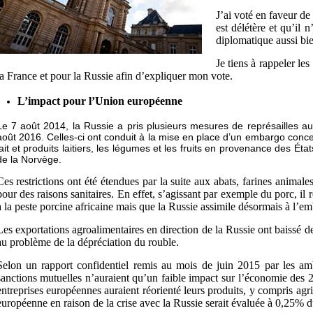
J’ai voté en faveur d
est délétère et qu’il 
diplomatique aussi bie
Je tiens à rappeler l
la France et pour la Russie afin d’expliquer mon vote.
L’impact pour l’Union européenne
Le 7 août 2014, la Russie a pris plusieurs mesures de représailles a
août 2016. Celles-ci ont conduit à la mise en place d’un embargo concerna
lait et produits laitiers, les légumes et les fruits en provenance des Ét
de la Norvège.
Ces restrictions ont été étendues par la suite aux abats, farines animale
pour des raisons sanitaires. En effet, s’agissant par exemple du porc, il
à la peste porcine africaine mais que la Russie assimile désormais à l’em
Les exportations agroalimentaires en direction de la Russie ont baissé d
au problème de la dépréciation du rouble.
Selon un rapport confidentiel remis au mois de juin 2015 par les a
sanctions mutuelles n’auraient qu’un faible impact sur l’économie des 28
entreprises européennes auraient réorienté leurs produits, y compris agr
européenne en raison de la crise avec la Russie serait évaluée à 0,25% 