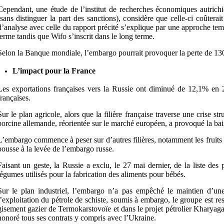
Cependant, une étude de l’institut de recherches économiques autrich
(sans distinguer la part des sanctions), considère que celle-ci coûte
d’analyse avec celle du rapport précité s’explique par une approche tem
terme tandis que Wifo s’inscrit dans le long terme.
Selon la Banque mondiale, l’embargo pourrait provoquer la perte de 13
L’impact pour la France
Les exportations françaises vers la Russie ont diminué de 12,1% en 
françaises.
Sur le plan agricole, alors que la filière française traverse une crise st
porcine allemande, réorientée sur le marché européen, a provoqué la bai
L’embargo commence à peser sur d’autres filières, notamment les fruits e
pousse à la levée de l’embargo russe.
Faisant un geste, la Russie a exclu, le 27 mai dernier, de la liste des 
légumes utilisés pour la fabrication des aliments pour bébés.
Sur le plan industriel, l’embargo n’a pas empêché le maintien d’un
l’exploitation du pétrole de schiste, soumis à embargo, le groupe est r
gisement gazier de Termokarstovoïe et dans le projet pétrolier Kharyaga.
honoré tous ses contrats y compris avec l’Ukraine.