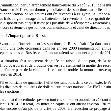
L’annulation, par un arrangement franco-russe du 5 août 2015, de la liv
France en 2011 est un dommage collatéral des sanctions car celles-ci n’é
leur application. Si les navires ont été revendus à l’Egypte, la France a
les frais de gardiennage dans l’attente de la revente et l’accès gratuit de
ne disposait pas et qu’il n’est pas possible de « récupérer » (assembl
encore système de gestion des communications et celui de direction des 
L’impact pour la Russie
Avant que n’interviennent les sanctions, la Russie était déjà dans un 
connu une forte croissance dans les années 2000 (augmentation annue
répercussions en Russie, entraînant un ralentissement net à partir de 201
La situation s'est nettement dégradée en raison, d’une part, de la f
d'hydrocarbures et de produits dérivés représentaient la moitié des recet
et, d’autre part, de la chute de la valeur du rouble, la monnaie russe 
l'euro en 2014.
S’il est difficile de quantifier l’effet des sanctions dans ce contexte, l
des dizaines de milliards de dollars leur impact national. Le FMI a est
des sanctions.
Un climat d’incertitudes pèse en tout cas sur son économie, accélérant n
depuis 2014. Au total, les fuites de capitaux ont atteint environ 130 m
plus encore qu'au pic de la crise de 2008. La récession se propage à