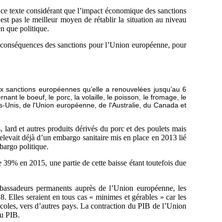
e ce texte considérant que l’impact économique des sanctions
n’est pas le meilleur moyen de rétablir la situation au niveau
n que politique.
es conséquences des sanctions pour l’Union européenne, pour
ux sanctions européennes qu’elle a renouvelées jusqu’au 6
nt le boeuf, le porc, la volaille, le poisson, le fromage, le
ats-Unis, de l'Union européenne, de l'Australie, du Canada et
s, lard et autres produits dérivés du porc et des poulets mais
 relevait déjà d’un embargo sanitaire mis en place en 2013 lié
bargo politique.
e 39% en 2015, une partie de cette baisse étant toutefois due
mbassadeurs permanents auprès de l’Union européenne, les
. Elles seraient en tous cas « minimes et gérables » car les
icoles, vers d’autres pays. La contraction du PIB de l’Union
du PIB.