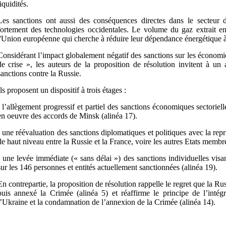
liquidités.
Les sanctions ont aussi des conséquences directes dans le secteur 
fortement des technologies occidentales. Le volume du gaz extrait en
l'Union européenne qui cherche à réduire leur dépendance énergétique à 
Considérant l’impact globalement négatif des sanctions sur les économie
de crise », les auteurs de la proposition de résolution invitent à un
sanctions contre la Russie.
Ils proposent un dispositif à trois étages :
- l’allègement progressif et partiel des sanctions économiques sectoriell
en oeuvre des accords de Minsk (alinéa 17).
- une réévaluation des sanctions diplomatiques et politiques avec la repr
de haut niveau entre la Russie et la France, voire les autres Etats membre
- une levée immédiate (« sans délai ») des sanctions individuelles visan
sur les 146 personnes et entités actuellement sanctionnées (alinéa 19).
En contrepartie, la proposition de résolution rappelle le regret que la Russi
puis annexé la Crimée (alinéa 5) et réaffirme le principe de l’intégr
l’Ukraine et la condamnation de l’annexion de la Crimée (alinéa 14).