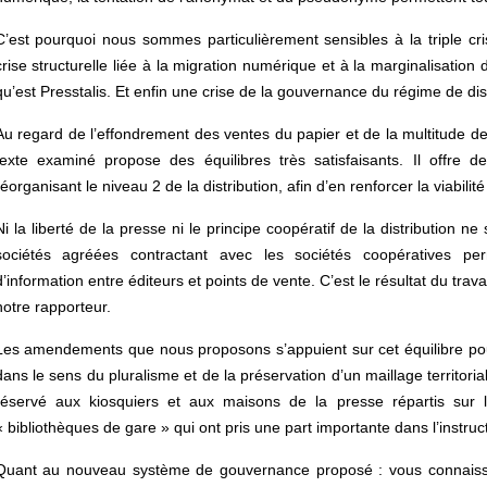
C’est pourquoi nous sommes particulièrement sensibles à la triple cr
crise structurelle liée à la migration numérique et à la marginalisatio
qu’est Presstalis. Et enfin une crise de la gouvernance du régime de dist
Au regard de l’effondrement des ventes du papier et de la multitude d
texte examiné propose des équilibres très satisfaisants. Il offre d
réorganisant le niveau 2 de la distribution, afin d’en renforcer la viabili
Ni la liberté de la presse ni le principe coopératif de la distribution 
sociétés agréées contractant avec les sociétés coopératives p
d’information entre éditeurs et points de vente. C’est le résultat du trav
notre rapporteur.
Les amendements que nous proposons s’appuient sur cet équilibre pou
dans le sens du pluralisme et de la préservation d’un maillage territoria
réservé aux kiosquiers et aux maisons de la presse répartis sur l’e
« bibliothèques de gare » qui ont pris une part importante dans l’instru
Quant au nouveau système de gouvernance proposé : vous connaisse