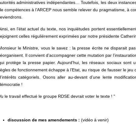
autorités administratives indépendantes… Toutefois, les deux instances 
de compétences à l’ARCEP nous semble relever du pragmatisme, à condi
reviendrons.
Ainsi, en l’état actuel du texte, nos inquiétudes portent essentiellemen
rejoignent celles régulièrement exprimées par notre présidente Catherin
Monsieur le Ministre, vous le savez : la presse écrite ne disparait pas
réorganisent. Il convient d’accompagner cette mutation par l’instauratio
qui protège la presse papier. Aujourd’hui, les réseaux sociaux sont u
règles de fonctionnement échappe à l’Etat, au risque de fausser le jeu
d’intérêts catégoriels. Osons aller au-devant d’une lente modificat
démocratie !
Vu le travail effectué le groupe RDSE devrait voter le texte ! "
discussion de mes amendements :
(vidéo à venir)