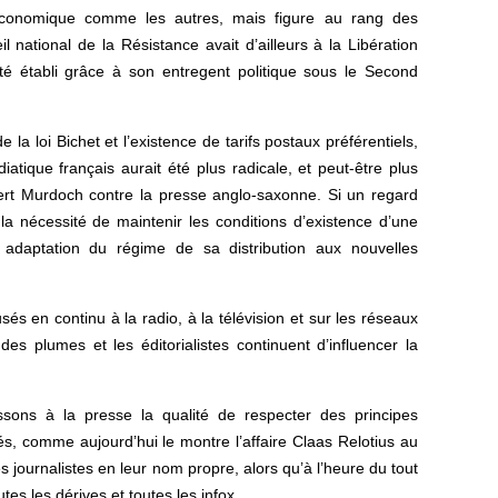
 économique comme les autres, mais figure au rang des
il national de la Résistance avait d’ailleurs à la Libération
té établi grâce à son entregent politique sous le Second
la loi Bichet et l’existence de tarifs postaux préférentiels,
atique français aurait été plus radicale, et peut-être plus
t Murdoch contre la presse anglo-saxonne. Si un regard
 la nécessité de maintenir les conditions d’existence d’une
 adaptation du régime de sa distribution aux nouvelles
s en continu à la radio, à la télévision et sur les réseaux
des plumes et les éditorialistes continuent d’influencer la
sons à la presse la qualité de respecter des principes
ués, comme aujourd’hui le montre l’affaire Claas Relotius au
s journalistes en leur nom propre, alors qu’à l’heure du tout
es les dérives et toutes les infox…