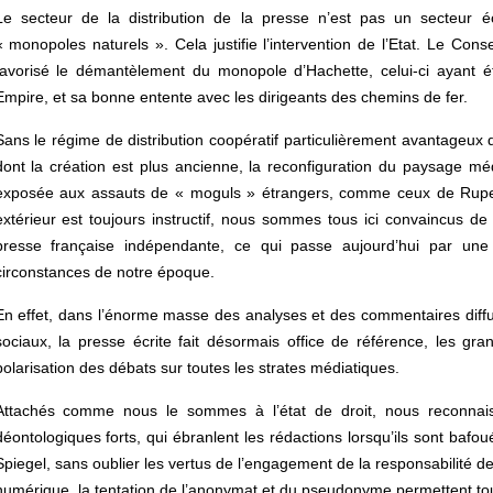
Le secteur de la distribution de la presse n’est pas un secteur
« monopoles naturels ». Cela justifie l’intervention de l’Etat. Le Conse
favorisé le démantèlement du monopole d’Hachette, celui-ci ayant é
Empire, et sa bonne entente avec les dirigeants des chemins de fer.
Sans le régime de distribution coopératif particulièrement avantageux de 
dont la création est plus ancienne, la reconfiguration du paysage médi
exposée aux assauts de « moguls » étrangers, comme ceux de Ruper
extérieur est toujours instructif, nous sommes tous ici convaincus de
presse française indépendante, ce qui passe aujourd’hui par une
circonstances de notre époque.
En effet, dans l’énorme masse des analyses et des commentaires diffusé
sociaux, la presse écrite fait désormais office de référence, les gran
polarisation des débats sur toutes les strates médiatiques.
Attachés comme nous le sommes à l’état de droit, nous reconnais
déontologiques forts, qui ébranlent les rédactions lorsqu’ils sont bafo
Spiegel, sans oublier les vertus de l’engagement de la responsabilité de
numérique, la tentation de l’anonymat et du pseudonyme permettent tout