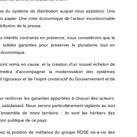
ise du système de distribution auquel nous assistons. Une
n du papier. Une crise économique de l’acteur incontournable
ribution de la presse.
es intérêts contraires en présence, nous considérons que le
e solides garanties pour préserver le pluralisme tout en
té économique.
ne sont remis en cause, et la création d’un nouvel échelon de
ermettra d’accompagner la modernisation des systèmes
ail rigoureux et de l’esprit constructif du Gouvernement et de
r renforcer les garanties apportées à chacun des acteurs,
l satisfaisant. Nous serons particulièrement vigilants au sort
nsemble de notre territoire : ils sont les héritiers des
ction publique de ce pays.
z la position de méfiance du groupe RDSE vis-à-vis des