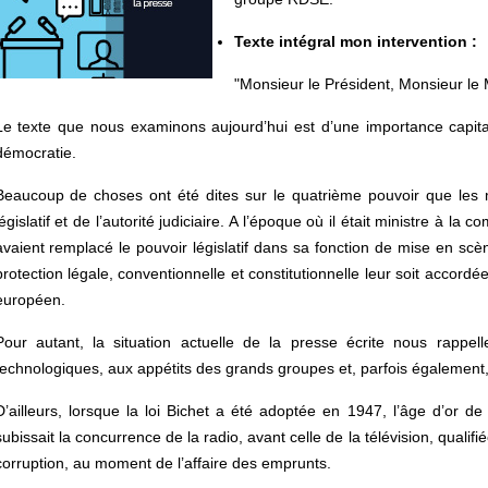
Texte intégral mon intervention :
"Monsieur le Président, Monsieur le 
Le texte que nous examinons aujourd’hui est d’une importance capital
démocratie.
Beaucoup de choses ont été dites sur le quatrième pouvoir que les 
législatif et de l’autorité judiciaire. A l’époque où il était ministre à 
avaient remplacé le pouvoir législatif dans sa fonction de mise en scèn
protection légale, conventionnelle et constitutionnelle leur soit accordée
européen.
Pour autant, la situation actuelle de la presse écrite nous rappell
technologiques, aux appétits des grands groupes et, parfois également, a
D’ailleurs, lorsque la loi Bichet a été adoptée en 1947, l’âge d’or de 
subissait la concurrence de la radio, avant celle de la télévision, qual
corruption, au moment de l’affaire des emprunts.