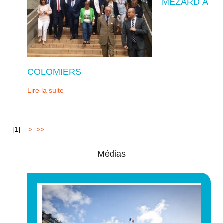
MÉZARD À
COLOMIERS
Lire la suite
[
1
]
2
>
>>
Médias