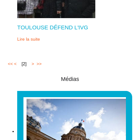
TOULOUSE DÉFEND L'IVG
Lire la suite
<<
<
1
[
2
]
3
>
>>
Médias