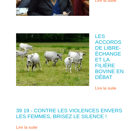
Lire la suite
LES
ACCORDS
DE LIBRE-
ÉCHANGE
ET LA
FILIÈRE
BOVINE EN
DÉBAT
Lire la suite
39 19 - CONTRE LES VIOLENCES ENVERS
LES FEMMES, BRISEZ LE SILENCE !
Lire la suite