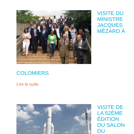
VISITE DU
MINISTRE
JACQUES
MÉZARD À
COLOMIERS
Lire la suite
VISITE DE
LA 52ÈME
ÉDITION
DU SALON
DU